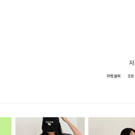
자
자켓,점퍼
코트