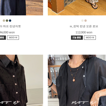
●
●
●
●
●
누아 하프 린넨자켓
m_핀턱 린넨 오픈 로브
96,000 won
112,000 won