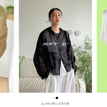
●
●
m_버터 후디 포켓자켓