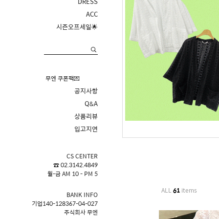
DRESS
ACC
시즌오프세일🌟
무엔 쿠폰팩💌
공지사항
Q&A
상품리뷰
입고지연
CS CENTER
☎ 02.3142.4849
월-금 AM 10 - PM 5
ALL
61
items
BANK INFO
기업140-128367-04-027
주식회사 무엔