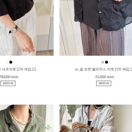
●
●
●
●
 셔츠자켓 [2차 재입고]
m_셀 포켓 블라우스 자켓 [3차 재입고
78,000 won
51,000 won