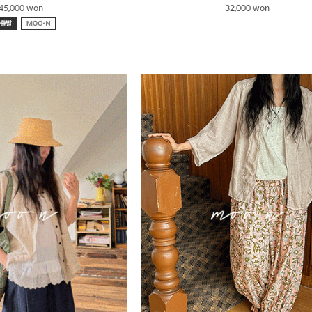
45,000 won
32,000 won