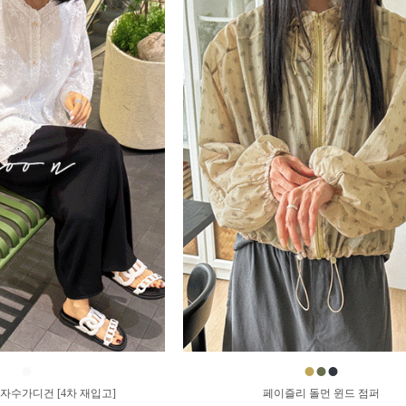
●
●
●
●
 자수가디건 [4차 재입고]
페이즐리 돌먼 윈드 점퍼