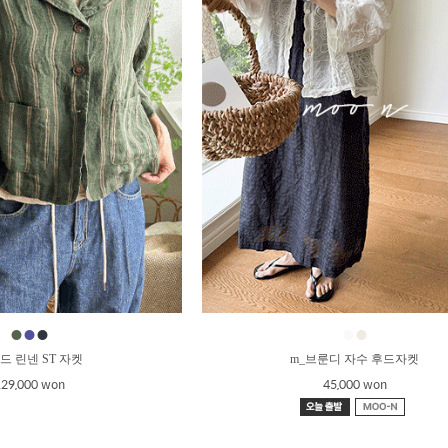
●
●
●
●
●
드 린넨 ST 자켓
m_브룬디 자수 후드자켓
129,000 won
45,000 won