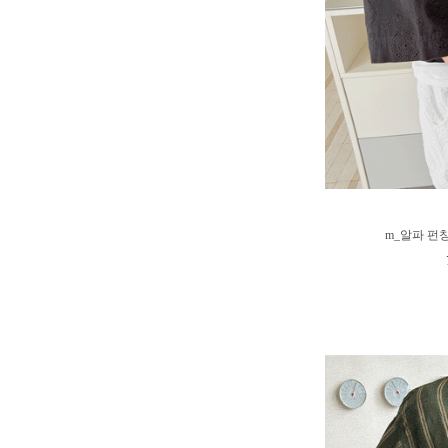
m_알파 펀칭