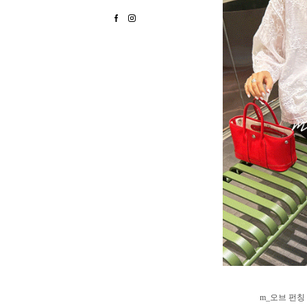
m_오브 펀칭