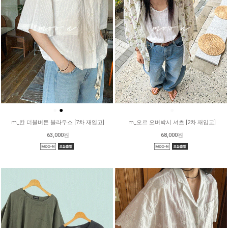
●
●
●
m_칸 더블버튼 블라우스 [7차 재입고]
m_오르 오버박시 셔츠 [2차 재입고]
63,000원
68,000원