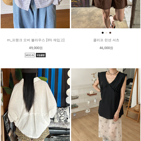
●
●
●
●
m_프랭크 오버 블라우스 [3차 재입고]
클리프 린넨 셔츠
49,000원
46,000원