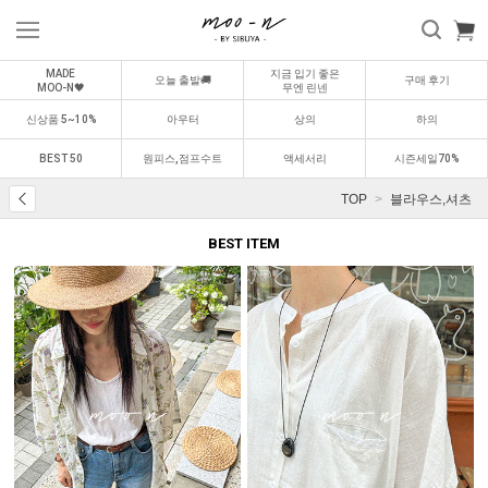
MADE
지금 입기 좋은
오늘 출발🚚
구매 후기
MOO-N🖤
무엔 린넨
신상품 5~10%
아우터
상의
하의
BEST 50
원피스,점프수트
액세서리
시즌세일70%
TOP
블라우스,셔츠
BEST ITEM
BEST
BEST
0
1
0
2