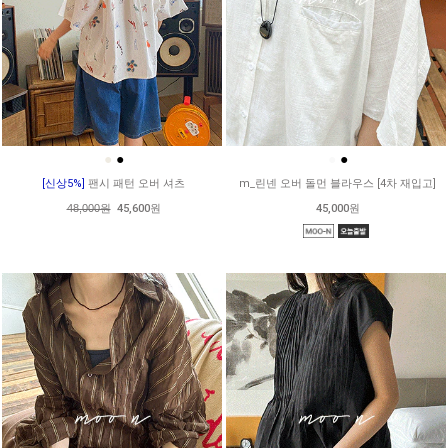
●
●
●
●
[신상5%]
팬시 패턴 오버 셔츠
m_린넨 오버 돌먼 블라우스 [4차 재입고]
48,000원
45,600원
45,000원