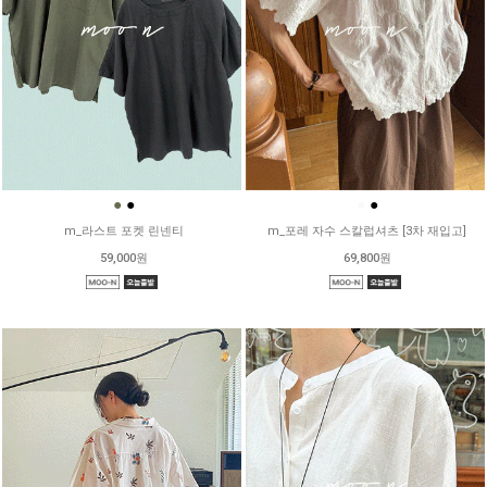
●
●
●
●
m_라스트 포켓 린넨티
m_포레 자수 스칼럽셔츠 [3차 재입고]
59,000원
69,800원