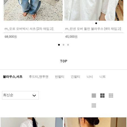
●
●
●
m_오르 오버박시 셔츠 [2차 재입고]
m_린넨 오버 돌먼 블라우스 [4차 재입고]
68,000원
45,000원
TOP
블라우스,셔츠
후드티,맨투맨
반팔티
긴팔티
나시
니트