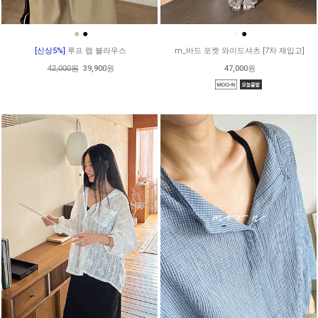
●
●
●
●
[신상5%]
루프 랩 블라우스
m_바드 포켓 와이드셔츠 [7차 재입고]
42,000원
39,900원
47,000원