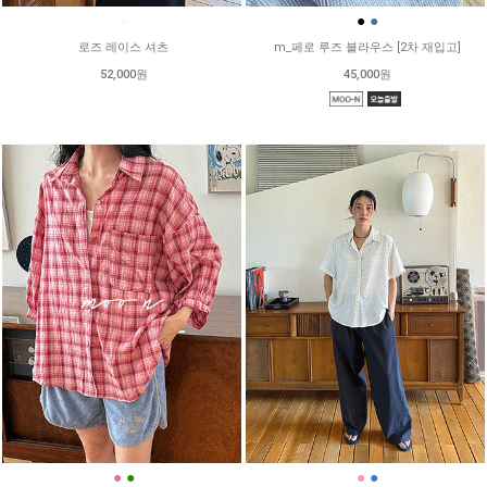
●
●
●
로즈 레이스 셔츠
m_페로 루즈 블라우스 [2차 재입고]
52,000원
45,000원
●
●
●
●