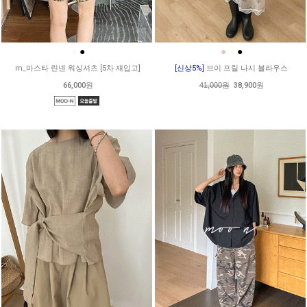
●
●
●
●
●
m_마스타 린넨 워싱셔츠 [5차 재입고]
[신상5%]
브이 프릴 나시 블라우스
66,000원
41,000원
38,900원