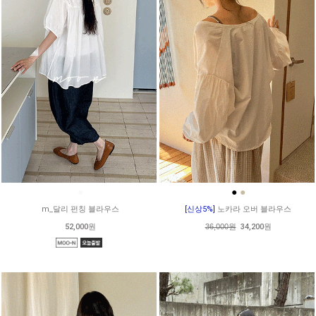
●
●
●
m_달리 펀칭 블라우스
[신상5%]
노카라 오버 블라우스
52,000원
36,000원
34,200원