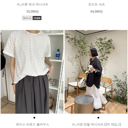
m_비휴 체크 박시셔츠
핀도트 셔츠
52,000원
34,000원
●
●
●
●
레이스 라운드 블라우스
m_아방 반팔 박시셔츠 [2차 재입고]