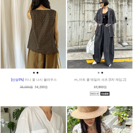
●
●
●
●
●
[신상5%]
미니 꽃 나시 블라우스
m_아트 쿨 테일러 셔츠 [5차 재입고]
36,000원
34,200원
69,800원