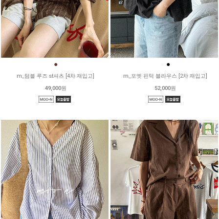
●
●
●
m_텀블 루즈 st셔츠 [4차 재입고]
m_포엣 핀턱 블라우스 [2차 재입고]
49,000원
52,000원