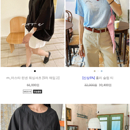
●
●
●
●
●
m_마스타 린넨 워싱셔츠 [5차 재입고]
[신상5%]
홀리 슬럽 티
66,000원
32,000원
30,400원