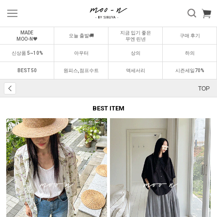
MADE
지금 입기 좋은
오늘 출발🚚
구매 후기
MOO-N🖤
무엔 린넨
신상품 5~10%
아우터
상의
하의
BEST 50
원피스,점프수트
액세서리
시즌세일70%
TOP
BEST ITEM
BEST
BEST
0
1
0
2