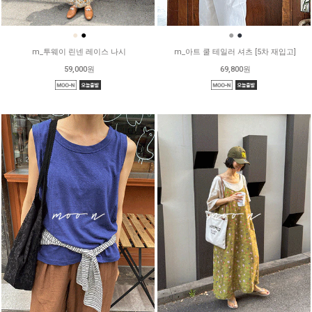
●
●
●
●
m_투웨이 린넨 레이스 나시
m_아트 쿨 테일러 셔츠 [5차 재입고]
59,000원
69,800원