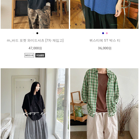
●
●
●
●
m_바드 포켓 와이드셔츠 [7차 재입고]
뷔스티에 ST 박스 티
47,000원
36,000원