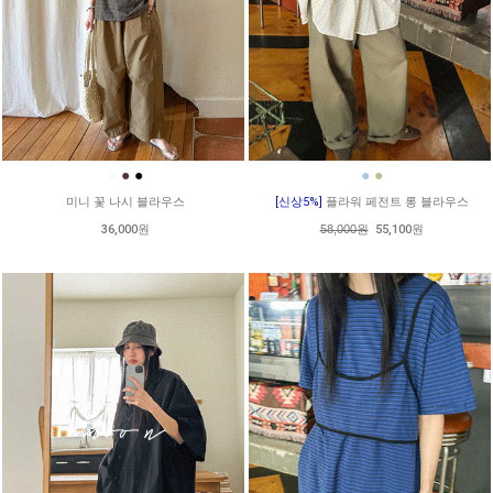
●
●
●
●
●
미니 꽃 나시 블라우스
[신상5%]
플라워 페전트 롱 블라우스
36,000원
58,000원
55,100원