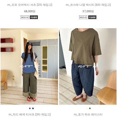
m_오르 오버박시 셔츠 [2차 재입고]
m_코스테 나염 박시티 [6차 재입고]
68,000원
37,000원
●
●
●
●
●
m_차드 배색 티셔츠 [3차 재입고]
m_토가 하프 레이스티