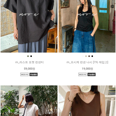
●
●
●
●
●
●
m_라스트 포켓 린넨티
m_프시케 린넨 나시 [7차 재입고]
59,000원
19,000원