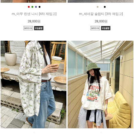
●
●
●
●
●
●
●
m_마무 린넨 나시 [4차 재입고]
m_세네갈 슬랍티 [3차 재입고]
28,000원
28,000원
●
●