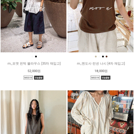
●
●
●
●
●
●
m_포엣 핀턱 블라우스 [35차 재입고]
m_멘도사 린넨 나시 [4차 재입고]
52,000원
18,000원