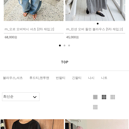
●
●
●
m_오르 오버박시 셔츠 [2차 재입고]
m_린넨 오버 돌먼 블라우스 [5차 재입고]
68,000원
45,000원
TOP
블라우스,셔츠
후드티,맨투맨
반팔티
긴팔티
나시
니트