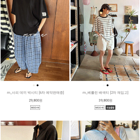
●
●
●
●
m_사피 데끼 박시티 [6차 예약판매중]
m_베를린 배색티 [2차 재입고]
29,800원
39,800원