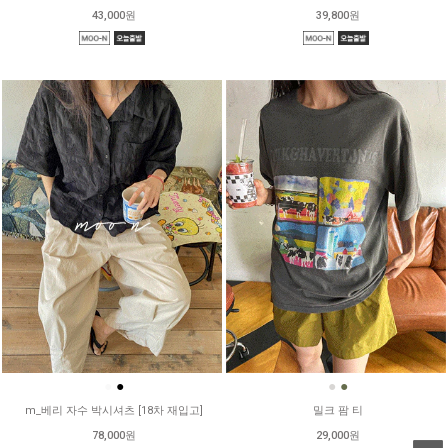
43,000원
39,800원
●
●
●
●
m_베리 자수 박시셔츠 [18차 재입고]
밀크 팜 티
78,000원
29,000원