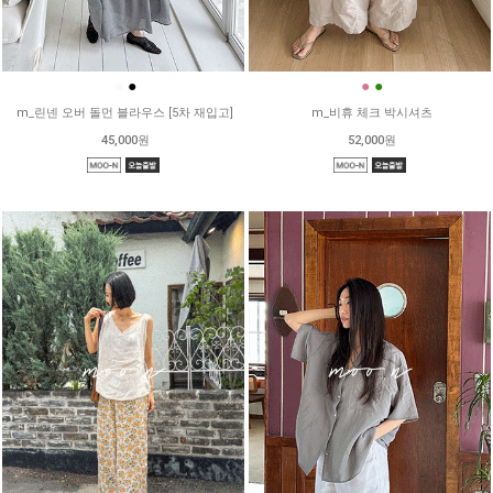
●
●
●
●
m_린넨 오버 돌먼 블라우스 [5차 재입고]
m_비휴 체크 박시셔츠
45,000원
52,000원