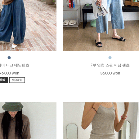
●
●
데이 터크 데님팬츠
7부 연청 스판 데님 팬츠
76,000 won
36,000 won