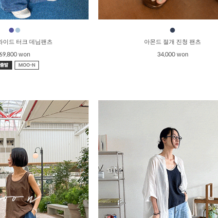
●
●
●
 와이드 터크 데님팬츠
아몬드 절개 진청 팬츠
69,800 won
34,000 won