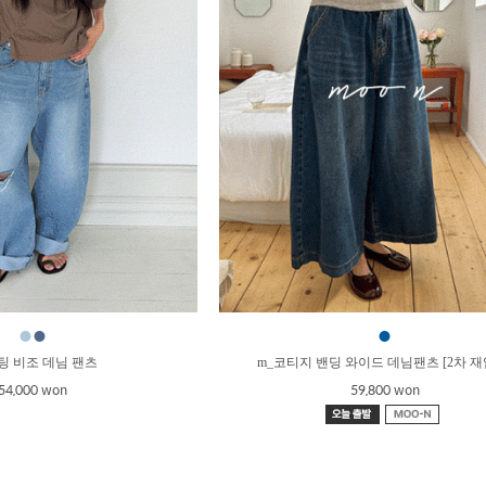
●
●
●
팅 비조 데님 팬츠
m_코티지 밴딩 와이드 데님팬츠 [2차 재
54,000 won
59,800 won