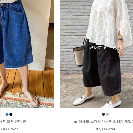
●
●
●
●
어 터크 버뮤다 진
m_헤세드 스티치 데님팬츠 [4차 재입
30,000 won
87,000 won