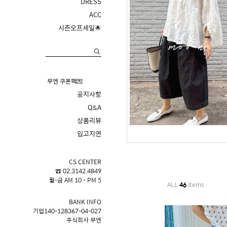
DRESS
ACC
시즌오프세일🌟
무엔 쿠폰팩💌
공지사항
Q&A
상품리뷰
입고지연
CS CENTER
☎ 02.3142.4849
월-금 AM 10 - PM 5
ALL
46
items
BANK INFO
기업140-128367-04-027
주식회사 무엔