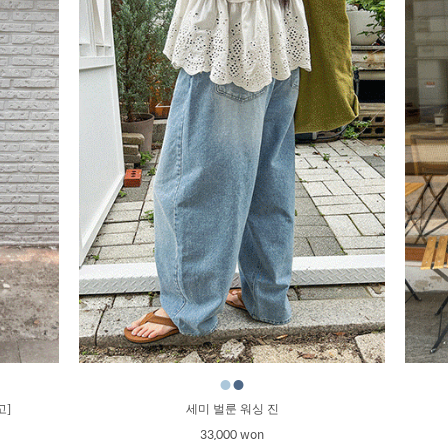
●
●
고]
세미 벌룬 워싱 진
33,000 won