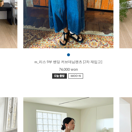
●
m_리스 9부 밴딩 커브데님팬츠 [2차 재입고]
76,000 won