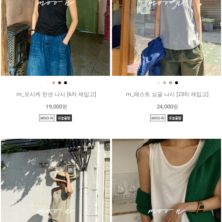
●
●
●
●
●
●
●
●
m_프시케 린넨 나시 [6차 재입고]
m_레스트 싱글 나시 [23차 재입고]
19,000원
24,000원