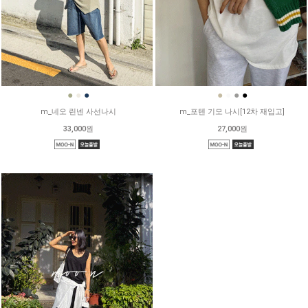
●
●
●
●
●
●
●
m_네오 린넨 사선나시
m_포텐 기모 나시[12차 재입고]
33,000원
27,000원