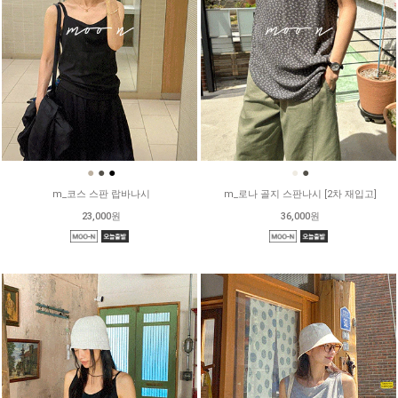
●
●
●
●
●
m_코스 스판 랍바나시
m_로나 골지 스판나시 [2차 재입고]
23,000원
36,000원