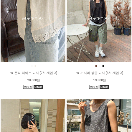
●
●
●
●
●
m_푼타 레이스 나시 [7차 재입고]
m_까시리 싱글 나시 [6차 재입고]
28,000원
19,800원