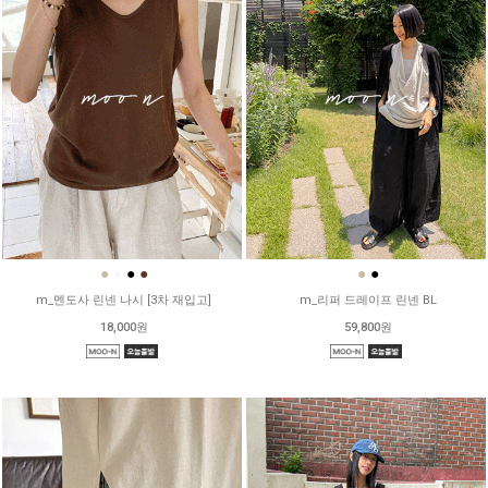
●
●
●
●
●
●
m_멘도사 린넨 나시 [3차 재입고]
m_리퍼 드레이프 린넨 BL
18,000원
59,800원