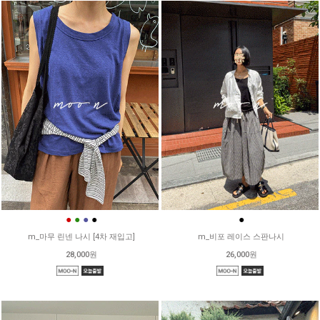
●
●
●
●
●
m_마무 린넨 나시 [4차 재입고]
m_비포 레이스 스판나시
28,000원
26,000원