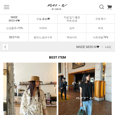
MADE
지금 입기 좋은
오늘 출발🚚
구매 후기
MOO-N🖤
무엔 린넨
신상품 5~10%
아우터
상의
하의
BEST 50
원피스,점프수트
액세서리
시즌세일70%
MADE MOO-N🖤
나시
BEST ITEM
BEST
BEST
0
1
0
2