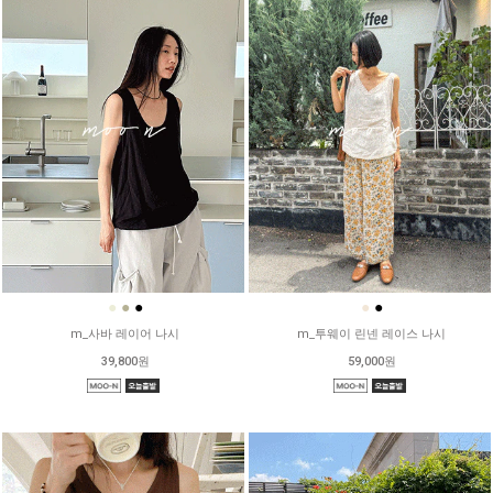
●
●
●
●
●
m_사바 레이어 나시
m_투웨이 린넨 레이스 나시
39,800원
59,000원