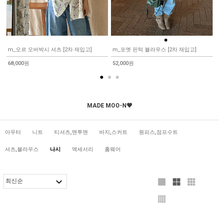
●
●
●
m_오르 오버박시 셔츠 [2차 재입고]
m_포엣 핀턱 블라우스 [2차 재입고]
68,000원
52,000원
MADE MOO-N🖤
아우터
니트
티셔츠,맨투맨
바지,스커트
원피스,점프수트
셔츠,블라우스
나시
액세서리
홈웨어