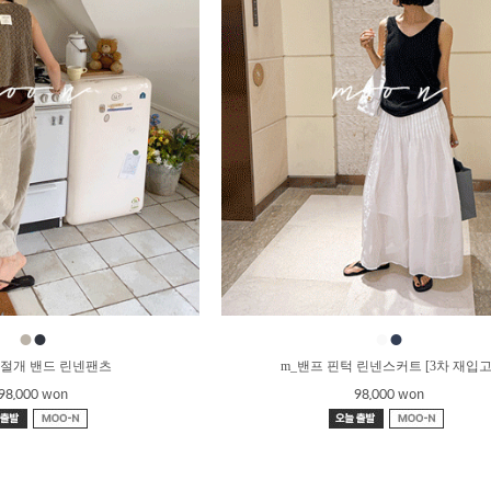
●
●
●
●
 절개 밴드 린넨팬츠
m_밴프 핀턱 린넨스커트 [3차 재입고
98,000 won
98,000 won