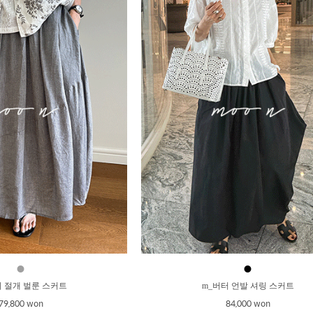
●
●
쉬 절개 벌룬 스커트
m_버터 언발 셔링 스커트
79,800 won
84,000 won