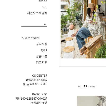
DRESS
ACC
시즌오프세일🌟
무엔 쿠폰팩💌
공지사항
Q&A
상품리뷰
입고지연
CS CENTER
☎ 02.3142.4849
월-금 AM 10 - PM 5
ALL
71
items
BANK INFO
기업140-128367-04-027
주식회사 무엔