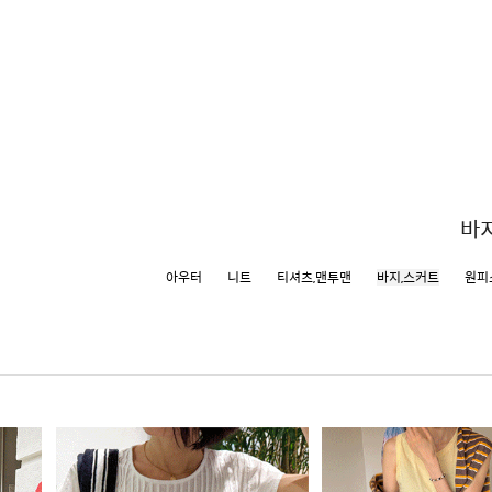
바
아우터
니트
티셔츠,맨투맨
바지,스커트
원피