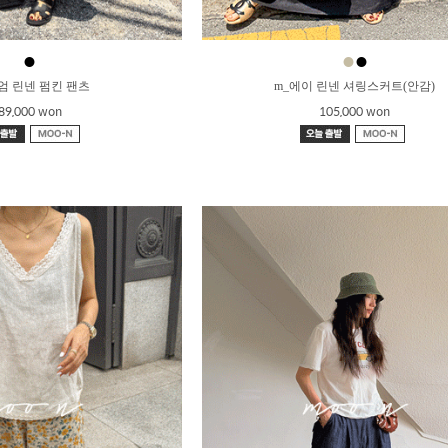
●
●
●
엄 린넨 펌킨 팬츠
m_에이 린넨 셔링스커트(안감)
89,000 won
105,000 won