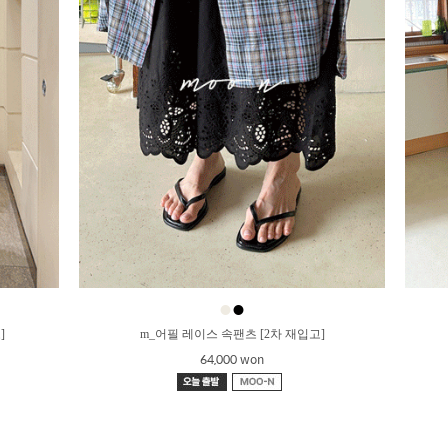
●
●
]
m_어필 레이스 속팬츠 [2차 재입고]
64,000 won