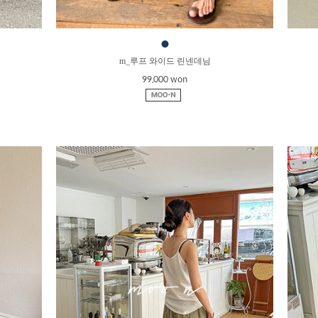
●
m_루프 와이드 린넨데님
99,000 won