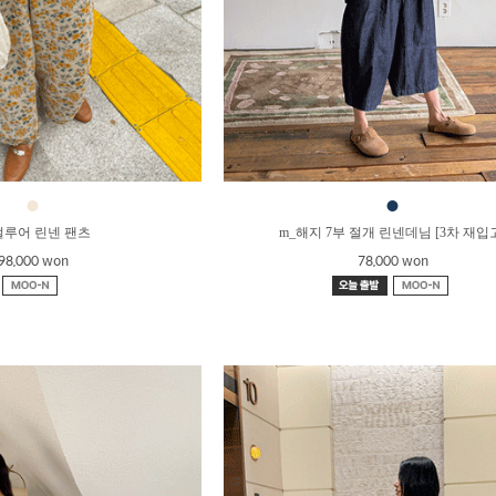
●
●
얼루어 린넨 팬츠
m_해지 7부 절개 린넨데님 [3차 재입
98,000 won
78,000 won