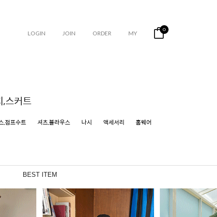
0
LOGIN
JOIN
ORDER
MY
지,스커트
스,점프수트
셔츠,블라우스
나시
액세서리
홈웨어
BEST ITEM