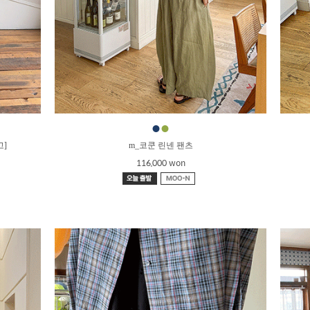
●
●
고]
m_코쿤 린넨 팬츠
116,000 won