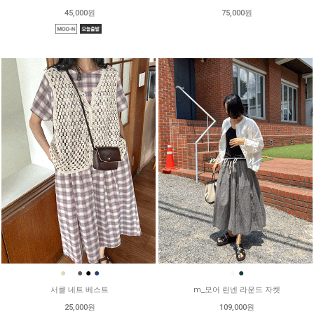
45,000원
75,000원
●
●
●
●
●
●
●
서클 네트 베스트
m_모어 린넨 라운드 자켓
25,000원
109,000원