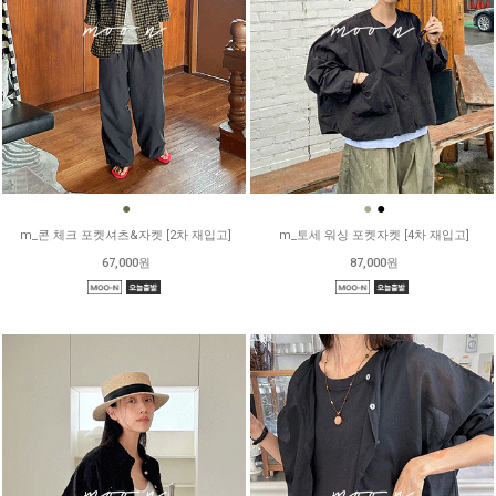
●
●
●
m_콘 체크 포켓셔츠&자켓 [2차 재입고]
m_토세 워싱 포켓자켓 [4차 재입고]
67,000원
87,000원