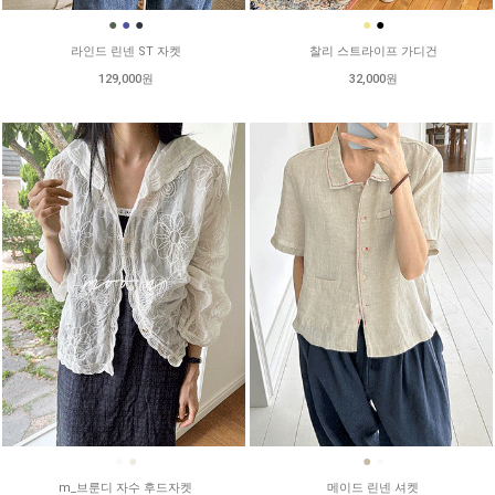
●
●
●
●
●
라인드 린넨 ST 자켓
찰리 스트라이프 가디건
129,000원
32,000원
●
●
●
●
m_브룬디 자수 후드자켓
메이드 린넨 셔켓