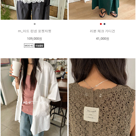
●
●
●
m_아드 린넨 포켓자켓
리본 체크 가디건
109,000원
41,000원