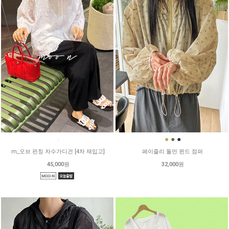
●
●
●
●
m_오브 펀칭 자수가디건 [4차 재입고]
페이즐리 돌먼 윈드 점퍼
45,000원
32,000원