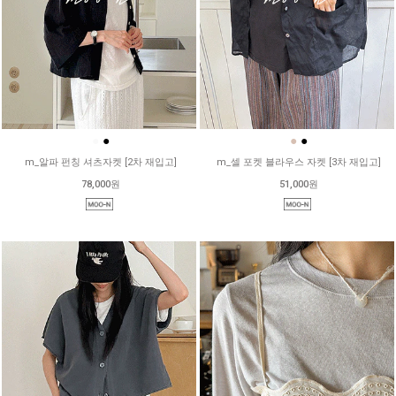
●
●
●
●
m_알파 펀칭 셔츠자켓 [2차 재입고]
m_셀 포켓 블라우스 자켓 [3차 재입고]
78,000원
51,000원