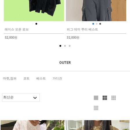
●
●
●
●
●
레이스 오픈 로브
피그 데끼 쭈리 베스트
52,000원
32,000원
OUTER
자켓,점퍼
코트
베스트
가디건