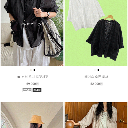
●
●
●
●
m_버터 후디 포켓자켓
레이스 오픈 로브
69,000원
52,000원