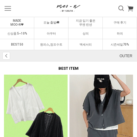
MADE
지금 입기 좋은
오늘 출발🚚
구매 후기
MOO-N🖤
무엔 린넨
신상품 5~10%
아우터
상의
하의
BEST 50
원피스,점프수트
액세서리
시즌세일70%
OUTER
BEST ITEM
BEST
BEST
0
1
0
2