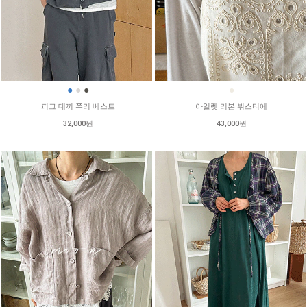
●
●
●
●
피그 데끼 쭈리 베스트
아일렛 리본 뷔스티에
32,000원
43,000원