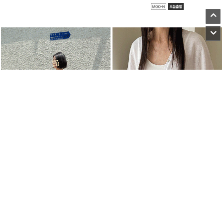
●
●
●
●
●
●
m_코로르 린넨 가디건
6부 돌먼 쿨 가디건
59,800원
32,000원