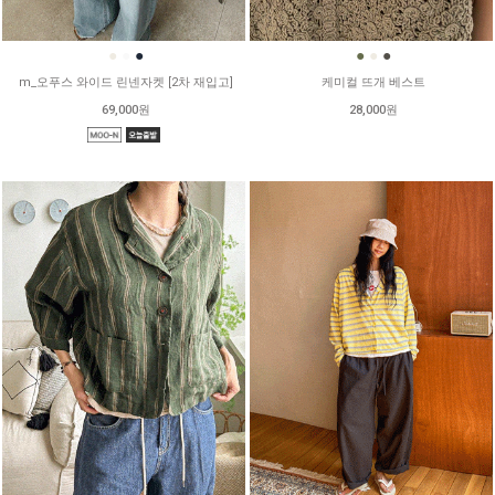
●
●
●
●
●
●
m_오푸스 와이드 린넨자켓 [2차 재입고]
케미컬 뜨개 베스트
69,000원
28,000원