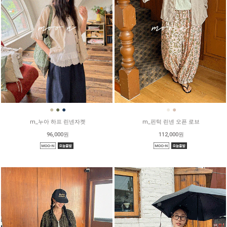
●
●
●
●
●
m_누아 하프 린넨자켓
m_핀턱 린넨 오픈 로브
96,000원
112,000원