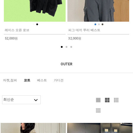
●
●
●
●
●
레이스 오픈 로브
피그 데끼 쭈리 베스트
52,000원
32,000원
OUTER
자켓,점퍼
코트
베스트
가디건