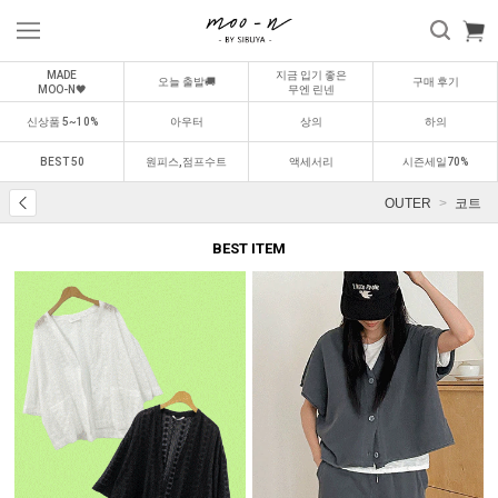
MADE
지금 입기 좋은
오늘 출발🚚
구매 후기
MOO-N🖤
무엔 린넨
신상품 5~10%
아우터
상의
하의
BEST 50
원피스,점프수트
액세서리
시즌세일70%
OUTER
코트
BEST ITEM
BEST
BEST
0
1
0
2