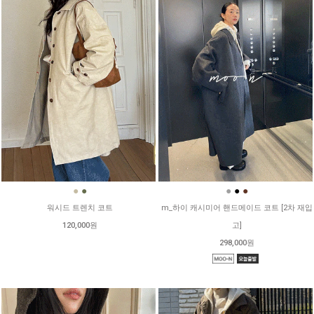
●
●
●
●
●
워시드 트렌치 코트
m_하이 캐시미어 핸드메이드 코트 [2차 재입
120,000원
고]
298,000원