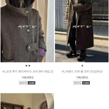
●
●
●
m_보코 후드 핸드메이드 코트 [4차 재입고]
m_메종드 포켓 울 코트 (안감본딩)
168,000원
198,000원