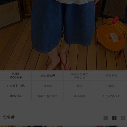
MADE
지금 입기 좋은
오늘 출발🚚
구매 후기
MOO-N🖤
무엔 린넨
신상품 5~10%
아우터
상의
하의
BEST 50
원피스,점프수트
액세서리
시즌세일70%
신상품