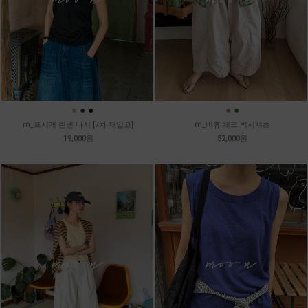
●
●
●
●
●
●
m_프시케 린넨 나시 [7차 재입고]
m_비휴 체크 박시셔츠
19,000원
52,000원