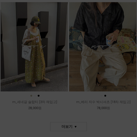
●
●
●
●
●
m_세네갈 슬랍티 [3차 재입고]
m_베리 자수 박시셔츠 [18차 재입고]
28,000원
78,000원
더보기