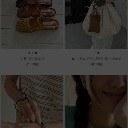
●
●
●
●
●
와플 메쉬 블로퍼
m_그로브 린넨 셔링백 [5차 재입고]
61,000원
68,000원