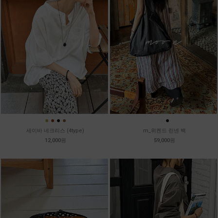
●
●
●
●
●
●
세이바 네크리스 (4type)
m_위켄드 린넨 백
12,000원
59,000원