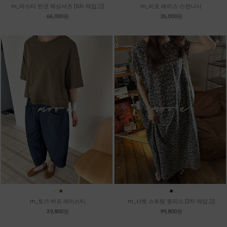
m_마스타 린넨 워싱셔츠 [5차 재입고]
m_비포 레이스 스판나시
66,000원
26,000원
●
●
●
m_토가 하프 레이스티
m_샤벳 스트링 원피스 [2차 재입고]
39,800원
99,800원