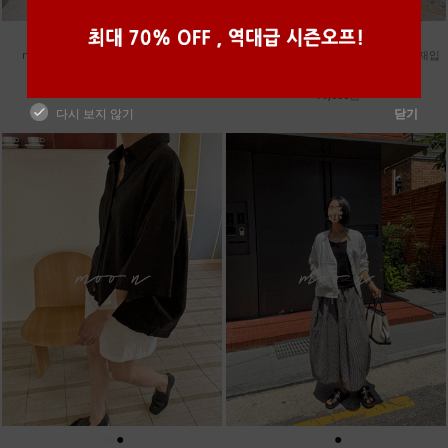
●
●
●
●
m_밴프 핀턱 린넨스커트 [3차 재입고]
m_훌 케미컬 슬리브리스 원피스 [2차 재입
98,000원
고]
79,000원
다시 보지 않기
닫기
●
●
●