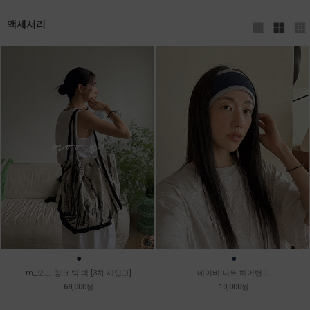
액세서리
●
●
m_모노 잉크 빅 백 [3차 재입고]
네이비 니트 헤어밴드
68,000원
10,000원