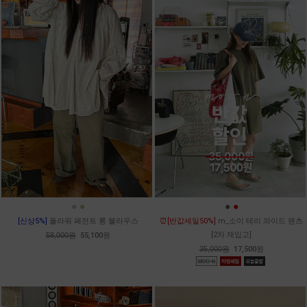
●
●
●
●
[신상5%]
플라워 페전트 롱 블라우스
⏰[반값세일50%]
m_소이 테리 와이드 팬츠
[2차 재입고]
58,000원
55,100원
35,000원
17,500원