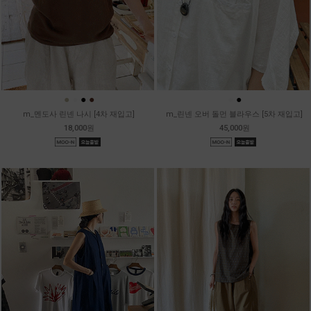
●
●
●
●
●
●
m_멘도사 린넨 나시 [4차 재입고]
m_린넨 오버 돌먼 블라우스 [5차 재입고]
18,000원
45,000원