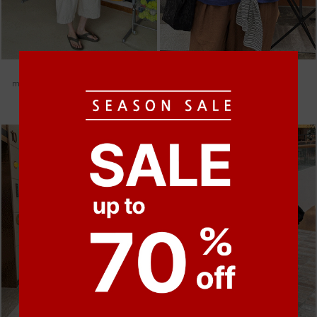
●
●
●
●
●
●
m_헤세드 스티치 데님팬츠 [4차 재입고]
m_마무 린넨 나시 [4차 재입고]
87,000원
28,000원