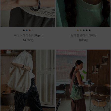
●
●
●
●
●
●
●
●
●
쿠바 브레이슬릿(4type)
컬러 볼클러치 이어링
14,000원
8,000원