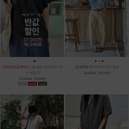
●
●
●
●
●
●
⏰[반값세일50%]
m_텐 슬랍 소매셔링티 [2
[신상5%]
베이직 테이퍼드 팬츠
차 재입고]
36,000원
34,200원
37,000원
18,500원