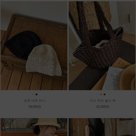
●
●
●
●
코튼 네트 비니
지사 위브 숄더 백
18,000원
25,000원