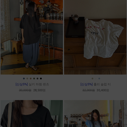
●
●
●
●
●
●
●
●
●
[신상5%]
실키 하렘 팬츠
[신상5%]
홀리 슬럽 티
30,000원
28,500원
32,000원
30,400원