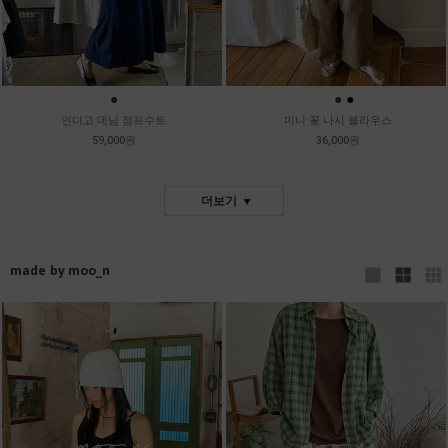
●
●
●
●
인디고 데님 점프수트
미니 꽃 나시 블라우스
59,000원
36,000원
더보기
made by moo_n