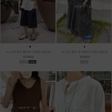
●
●
●
m_포엣 핀턱 블라우스 [35차 재입고]
m_아난 밴드 로우원피스 [3차 재입고]
52,000원
78,000원