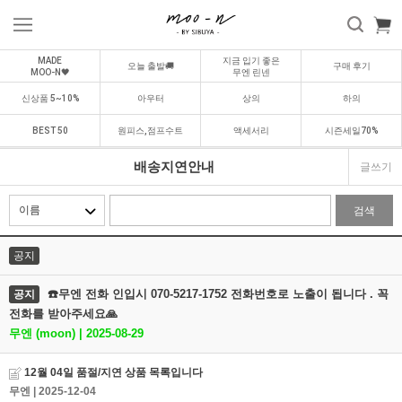
MADE
지금 입기 좋은
오늘 출발🚚
구매 후기
MOO-N🖤
무엔 린넨
신상품 5~10%
아우터
상의
하의
BEST 50
원피스,점프수트
액세서리
시즌세일70%
배송지연안내
글쓰기
검색
공지
☎️무엔 전화 인입시 070-5217-1752 전화번호로 노출이 됩니다 . 꼭
공지
전화를 받아주세요🙏
무엔 (moon) | 2025-08-29
12월 04일 품절/지연 상품 목록입니다
무엔
| 2025-12-04