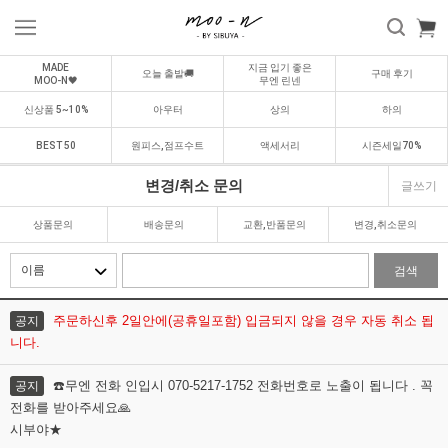
MADE
지금 입기 좋은
오늘 출발🚚
구매 후기
MOO-N🖤
무엔 린넨
신상품 5~10%
아우터
상의
하의
BEST 50
원피스,점프수트
액세서리
시즌세일70%
변경/취소 문의
글쓰기
상품문의
배송문의
교환,반품문의
변경,취소문의
검색
주문하신후 2일안에(공휴일포함) 입금되지 않을 경우 자동 취소 됩
공지
니다.
☎️무엔 전화 인입시 070-5217-1752 전화번호로 노출이 됩니다 . 꼭
공지
전화를 받아주세요🙏
시부야★