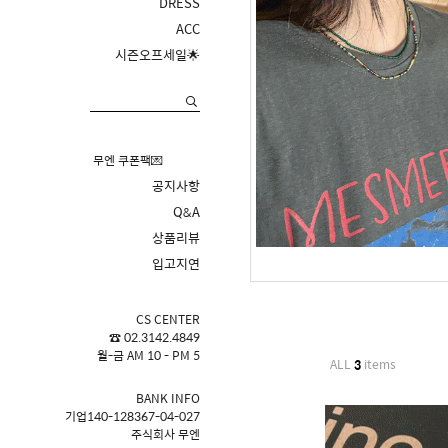
DRESS
ACC
시즌오프세일🌟
무엔 쿠폰팩💌
공지사항
Q&A
상품리뷰
입고지연
CS CENTER
☎ 02.3142.4849
월-금 AM 10 - PM 5
ALL
3
items
BANK INFO
기업140-128367-04-027
주식회사 무엔