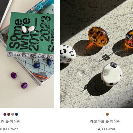
●
●
●
●
●
●
●
컬러 볼 이어링
레오파드 볼 이어링
10,000 won
14,000 won