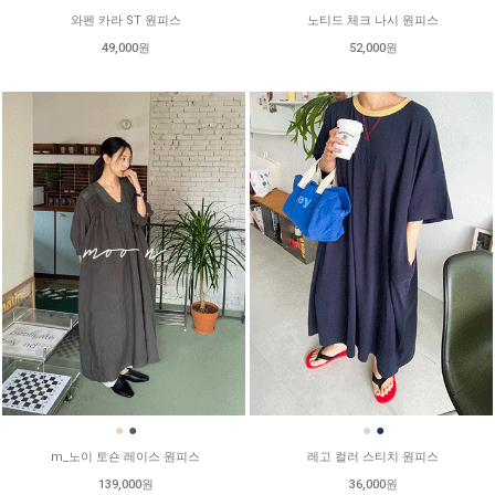
와펜 카라 ST 원피스
노티드 체크 나시 원피스
49,000원
52,000원
●
●
●
●
m_노이 토숀 레이스 원피스
레고 컬러 스티치 원피스
139,000원
36,000원