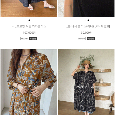
●
●
●
m_드로잉 셔링 카라원피스
m_롱 나시 원피스(이너) [2차 재입고]
107,000원
32,000원