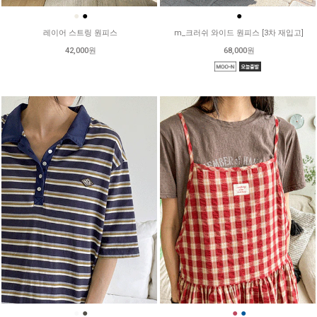
●
●
●
레이어 스트링 원피스
m_크러쉬 와이드 원피스 [3차 재입고]
42,000원
68,000원
●
●
●
●