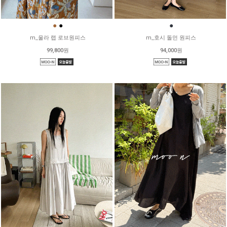
●
●
●
m_울라 랩 로브원피스
m_호시 돌먼 원피스
99,800원
94,000원