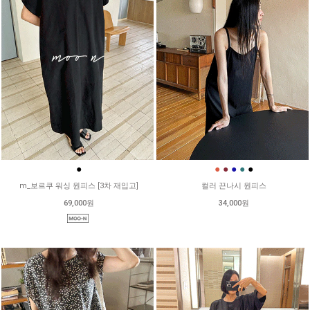
●
●
●
●
●
●
m_보르쿠 워싱 원피스 [3차 재입고]
컬러 끈나시 원피스
69,000원
34,000원