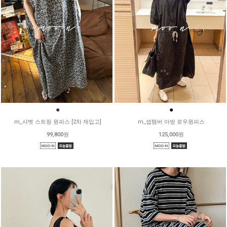
●
●
m_샤벳 스트링 원피스 [2차 재입고]
m_셉템버 아방 로우원피스
99,800원
125,000원