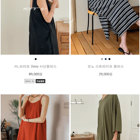
●
●
●
●
m_브라보 2way 사선원피스
모노 스트라이프 원피스
89,000원
29,000원