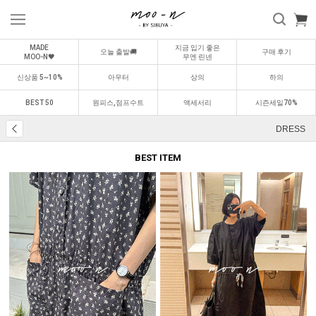
MADE
지금 입기 좋은
오늘 출발🚚
구매 후기
MOO-N🖤
무엔 린넨
신상품 5~10%
아우터
상의
하의
BEST 50
원피스,점프수트
액세서리
시즌세일70%
DRESS
BEST ITEM
BEST
BEST
0
1
0
2