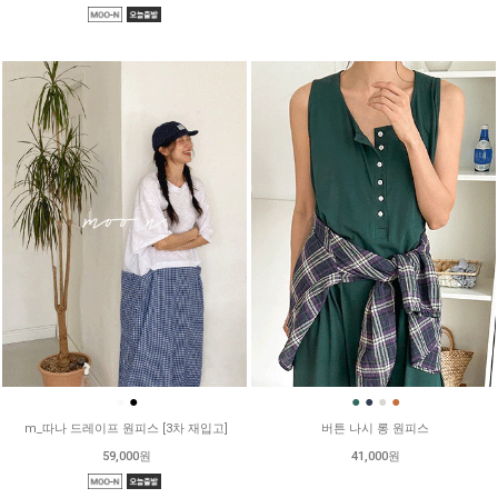
●
●
●
●
●
●
m_따나 드레이프 원피스 [3차 재입고]
버튼 나시 롱 원피스
59,000원
41,000원