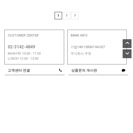
1
2
3
CUSTOMER CENTER
BANK INFO
02-3142-4849
기업140-128367-04-027
MON-FRI 10:00 - 17:00
주식회사 무엔
LUNCH 12:00 - 13:00
고객센터 연결
상품문의 게시판
이용안내
|
이용약관
|
개인정보취급방침
|
PC버젼
COMPANY:주식회사 무엔
|
CEO:
김철기
ADDRESS:서울시 영등포구 양평동4가 80번지 아이에스비즈타워2차 805호
BUSINESS LICENSE:166-88-02553
MALL ORDER LICENSE: 2022-서울영등포-2732호
TELL 02-3142-4849 / 개인정보처리책임자 문성혜
MAIL sibuya_kr@naver.com