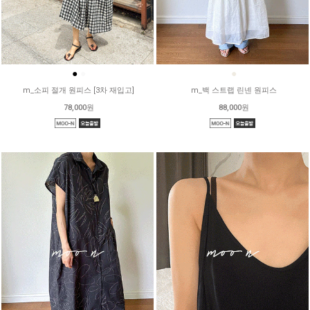
●
●
●
m_소피 절개 원피스 [3차 재입고]
m_백 스트랩 린넨 원피스
78,000원
88,000원