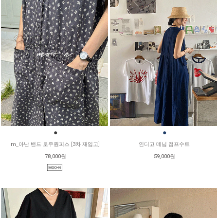
●
●
m_아난 밴드 로우원피스 [3차 재입고]
인디고 데님 점프수트
78,000원
59,000원