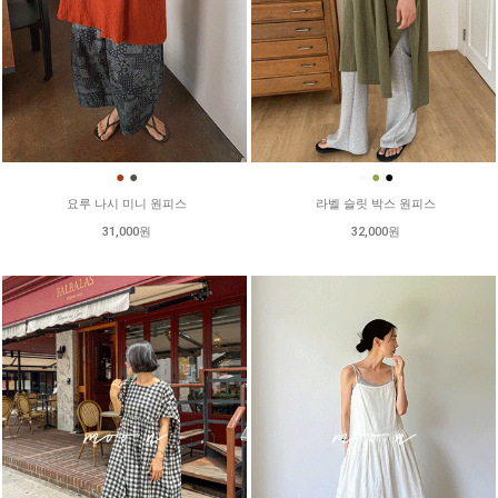
●
●
●
●
●
요루 나시 미니 원피스
라벨 슬릿 박스 원피스
31,000원
32,000원