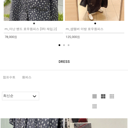
●
●
m_아난 밴드 로우원피스 [3차 재입고]
m_셉템버 아방 로우원피스
78,000원
125,000원
DRESS
점프수트
원피스